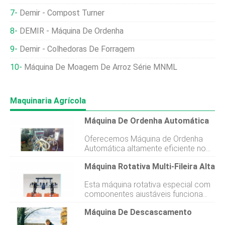
Demir - Compost Turner
DEMIR - Máquina De Ordenha
Demir - Colhedoras De Forragem
Máquina De Moagem De Arroz Série MNML
Maquinaria Agrícola
Máquina De Ordenha Automática
Oferecemos Máquina de Ordenha
Automática altamente eficiente no
mercado internacional. A máquina de
Máquina Rotativa Multi-Fileira Alta
ordenha para vacas e búfalos
oferecida por nós pode ser
Esta máquina rotativa especial com
acessada em diferentes faixas e
componentes ajustáveis ​​funciona
especificações, como máquinas de
simultaneamente como máquina
ordenha de balde simples e duplo.
Máquina De Descascamento
rotativa e arado de sulcos. Sua
Eles são usados ​​para assimilar o
estrutura particularmente alta e
leite de forma mais eficaz. Além do