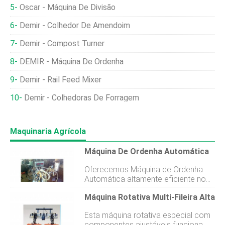
Oscar - Máquina De Divisão
Demir - Colhedor De Amendoim
Demir - Compost Turner
DEMIR - Máquina De Ordenha
Demir - Rail Feed Mixer
Demir - Colhedoras De Forragem
Maquinaria Agrícola
Máquina De Ordenha Automática
Oferecemos Máquina de Ordenha
Automática altamente eficiente no
mercado internacional. A máquina de
Máquina Rotativa Multi-Fileira Alta
ordenha para vacas e búfalos
oferecida por nós pode ser
Esta máquina rotativa especial com
acessada em diferentes faixas e
componentes ajustáveis ​​funciona