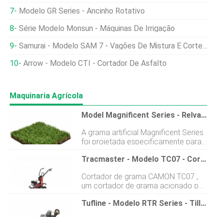
Modelo GR Series - Ancinho Rotativo
Série Modelo Monsun - Máquinas De Irrigação
Samurai - Modelo SAM 7 - Vagões De Mistura E Corte Horizontal De Arrasto Sem Rebento De Silagem
Arrow - Modelo CTI - Cortador De Asfalto
Maquinaria Agrícola
Model Magnificent Series - Relva Artificial
A grama artificial Magnificent Series
foi projetada especificamente para
dar às pessoas uma sensação de
Tracmaster - Modelo TC07 - Cortador De Grama
sensibilidade. Esta série pode ser
usada para decorar paisagens
Cortador de grama CAMON TC07 ,
comerciais e residenciais, ambientes
um cortador de grama acionado por
internos e pátios externos. Também,
caixa de engrenagens, fácil de usar e
poderia ser usado para um campo
Tufline - Modelo RTR Series - Tiller
com os mais altos padrões de
de futebol. Esta grama magnífica
desempenho. o Cortador de grama
série, projetado com lâminas de 40