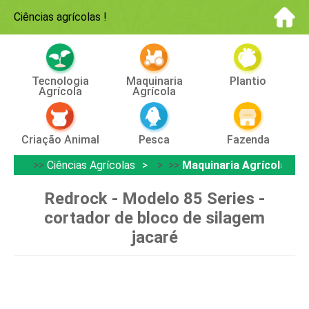
Ciências agrícolas
!
Tecnologia
Maquinaria
Plantio
Agrícola
Agrícola
Criação Animal
Pesca
Fazenda
>>
Ciências Agrícolas
> >>
Maquinaria Agrícola
Redrock - Modelo 85 Series -
cortador de bloco de silagem
jacaré