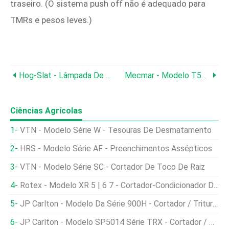
traseiro. (O sistema push off não é adequado para
TMRs e pesos leves.)
Hog-Slat - Lâmpada De Calor Poli
Mecmar - Modelo T50 - Máquina De Torrefação
Ciências Agrícolas
VTN - Modelo Série W - Tesouras De Desmatamento
HRS - Modelo Série AF - Preenchimentos Assépticos
VTN - Modelo Série SC - Cortador De Toco De Raiz
Rotex - Modelo XR 5 | 6 7 - Cortador-Condicionador De Disco Montado Na Parte Traseira
JP Carlton - Modelo Da Série 900H - Cortador / Triturador De Coto Atrás
JP Carlton - Modelo SP5014 Série TRX - Cortador / Moedor De Coto Montado Em Esteira