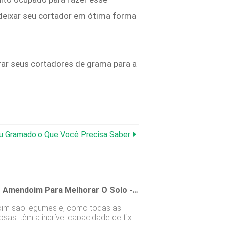
 deixar seu cortador em ótima forma
ar seus cortadores de grama para a
u Gramado:o Que Você Precisa Saber
Usando Amendoim Para Melhorar O Solo - Quais São Os Benefícios Do Amendoim No Solo
im são legumes e, como todas as
osas, têm a incrível capacidade de fixar