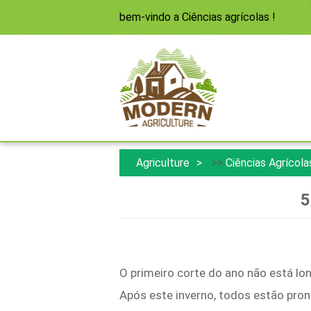
bem-vindo a
Ciências agrícolas
!
Agriculture
>>
Ciências Agrícola
5
O primeiro corte do ano não está lo
Após este inverno, todos estão pro