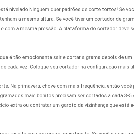
 está nivelado Ninguém quer padrões de corte tortos! Se vo
 tenham a mesma altura. Se você tiver um cortador de gram
 e com a mesma pressão. A plataforma do cortador deve ser
que é tão emocionante sair e cortar a grama depois de um 
 de cada vez. Coloque seu cortador na configuração mais alt
rte. Na primavera, chove com mais frequência, então você 
 gramados mais bonitos precisam ser cortados a cada 3-5 d
cício extra ou contratar um garoto da vizinhança que está
mor resulta em uma grama mais bonita. Se você estiver mu