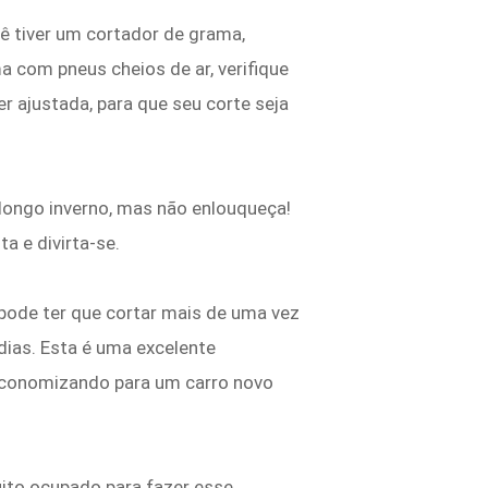
cê tiver um cortador de grama,
a com pneus cheios de ar, verifique
 ajustada, para que seu corte seja
longo inverno, mas não enlouqueça!
a e divirta-se.
pode ter que cortar mais de uma vez
ias. Esta é uma excelente
 economizando para um carro novo
ito ocupado para fazer esse