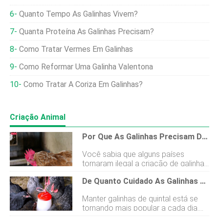
Quanto Tempo As Galinhas Vivem?
Quanta Proteína As Galinhas Precisam?
Como Tratar Vermes Em Galinhas
Como Reformar Uma Galinha Valentona
Como Tratar A Coriza Em Galinhas?
Criação Animal
Por Que As Galinhas Precisam De Um Poleiro!
Você sabia que alguns países
tornaram ilegal a criação de galinhas
sem poleiro? Não importa se você
De Quanto Cuidado As Galinhas Precisam?
tem um rebanho de quintal ou uma
granja comercial, eles exigem isso
Manter galinhas de quintal está se
por lei. Por que as galinhas precisam
tornando mais popular a cada dia.
de um poleiro? Hoje vamos falar
As chances são de que haja pelo