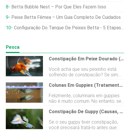
Betta Bubble Nest – Por Que Eles Fazem Isso
Peixe Betta Fêmea – Um Guia Completo De Cuidados
Configuração Do Tanque De Peixes Betta - 5 Etapas Para O Sucesso
Pesca
Constipação Em Peixe Dourado (tratamento, Causas, Prevenção, Sintomas)
Você acha que seu peixinho está
sofrendo de constipação? Se sim,
você encontrou o artigo certo. Aqui
Colunas Em Guppies (tratamento, Causas, Prevenção)
você descobrirá como são os
sintomas da constipação no
Felizmente, columnaris em guppies
peixinho dourado. Mas você
não é muito comum. No entanto, se
também aprenderá muito mais! Por
ocorrer, você precisará certificar-se
exemplo, o que a causa, como tratá-
Constipação De Guppy (causas, Sintomas, Tratamentos, Prevenção)
de que está tratando-o rapidamente.
la, como prevenir e se é fatal. Então
Se não for tratada, pode se tornar
continue lendo para descobrir tudo o
Se o seu guppy tiver constipação,
fatal e se espalhar para o resto dos
que você precisa saber sobre
você precisará tratá-lo antes que
peixes em seu tanque, No entanto,
constipação em peixinhos dourados!