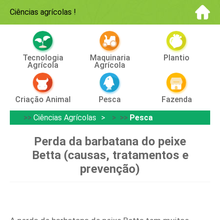
Ciências agrícolas
!
Tecnologia
Maquinaria
Plantio
Agrícola
Agrícola
Criação Animal
Pesca
Fazenda
>>
Ciências Agrícolas
> >>
Pesca
Perda da barbatana do peixe
Betta (causas, tratamentos e
prevenção)