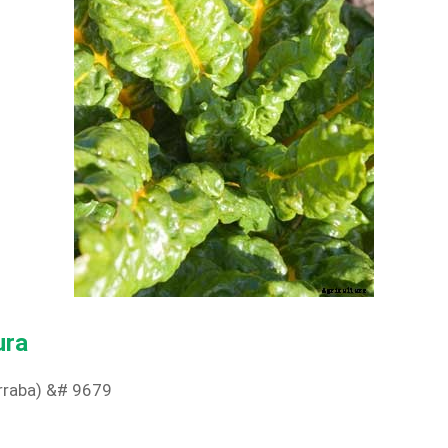
ura
rraba) &# 9679