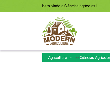
bem-vindo a
Ciências agrícolas
!
Agriculture
>>
Ciências Agrícola