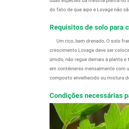
duas espécies da mesma planta no ai
do fato de que aipo e Lovage não s
Requisitos de solo para 
Um rico, bem drenado, O solo fran
crescimento Lovage deve ser coloca
úmido, não regue demais a planta e 
em contêineres mensalmente com um 
composto envelhecido ou mistura de 
Condições necessárias p