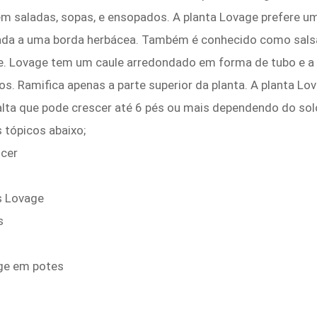
m saladas, sopas, e ensopados. A planta Lovage prefere um
nada a uma borda herbácea. Também é conhecido como salsa
ge. Lovage tem um caule arredondado em forma de tubo e a 
s. Ramifica apenas a parte superior da planta. A planta Lo
alta que pode crescer até 6 pés ou mais dependendo do sol
 tópicos abaixo;
scer
s Lovage
s
ge em potes