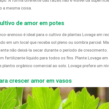
po. A forma diferente das raízes não é visível da superfí
ão a mesma coisa.
cultivo de amor
em potes
co-arenoso é ideal para o cultivo de plantas Lovage em rec
do em um local que receba sol pleno ou sombra parcial. Ma
tente não deixá-la secar durante o período de crescimento.
fertilizante líquido para todos os fins. Plante Lovage em
plantio orgânico comercial ao solo. Lovage prefere um nível
ara crescer amor em vasos