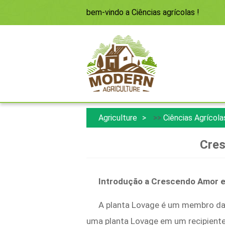
bem-vindo a
Ciências agrícolas
!
Agriculture
>>
Ciências Agrícola
Cres
Introdução a
Crescendo Amor 
A planta Lovage é um membro da f
uma planta Lovage em um recipiente 