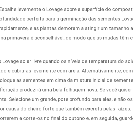
 Espalhe levemente o Lovage sobre a superfície do compost
rofundidade perfeita para a germinação das sementes Lova
apidamente, e as plantas demoram a atingir um tamanho a
na primavera é aconselhável, de modo que as mudas têm c
ovage ao ar livre quando os níveis de temperatura do solo
do e cubra-as levemente com areia. Alternativamente, co
oloque as sementes em cima da mistura inicial de sement
a floração produzirá uma bela folhagem nova. Se você quise
anta. Selecione um grande, pote profundo para eles, e não 
or causa do cheiro forte que também excreta pelas raízes
morrerem e corte-os no final do outono e, em seguida, guard