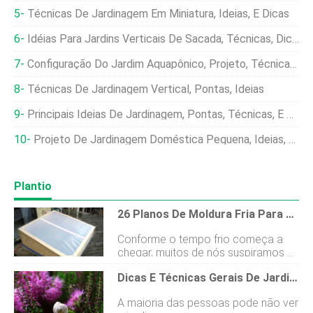
Técnicas De Jardinagem Em Miniatura, Ideias, E Dicas
Idéias Para Jardins Verticais De Sacada, Técnicas, Dicas Na Índia
Configuração Do Jardim Aquapônico, Projeto, Técnicas, Ideias
Técnicas De Jardinagem Vertical, Pontas, Ideias
Principais Ideias De Jardinagem, Pontas, Técnicas, E Segredos
Projeto De Jardinagem Doméstica Pequena, Ideias, Pontas, Técnicas
Plantio
26 Planos De Moldura Fria Para O Seu Jardim De Inverno
Conforme o tempo frio começa a
chegar, muitos de nós suspiramos e
esperamos pelo início da primavera
Dicas E Técnicas Gerais De Jardinagem
novamente, quando pudermos mais
uma vez cultivar vegetais e frutas
A maioria das pessoas pode não ver
frescas para nossas mesas. Mas