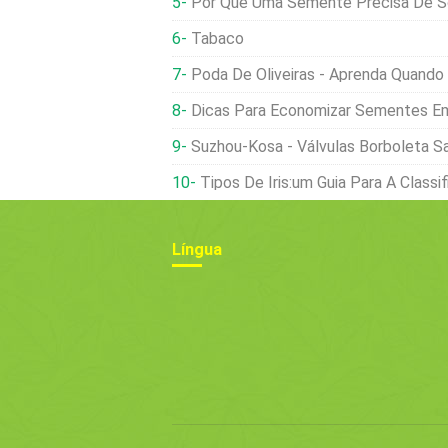
Por Que Uma Semente Precisa De Solo Ú
Tabaco
Poda De Oliveiras - Aprenda Quando
Dicas Para Economizar Sementes E
Suzhou-Kosa - Válvulas Borboleta San
Tipos De Íris:um Guia Para A Classificação
Língua