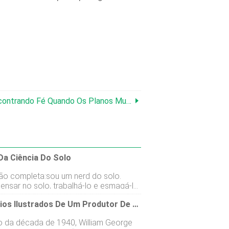
ontrando Fé Quando Os Planos Mudam
Da Ciência Do Solo
ão completa:sou um nerd do solo.
ensar no solo, trabalhá-lo e esmagá-lo
s dedos. Se você me fizer uma
Os Diários Ilustrados De Um Produtor De Leite Em 1941
a sobre o solo, vou dobrar sua orelha.
 eu estávamos conversando outro dia,
io da década de 1940, William George
isse que não tinha certeza sobre o pH