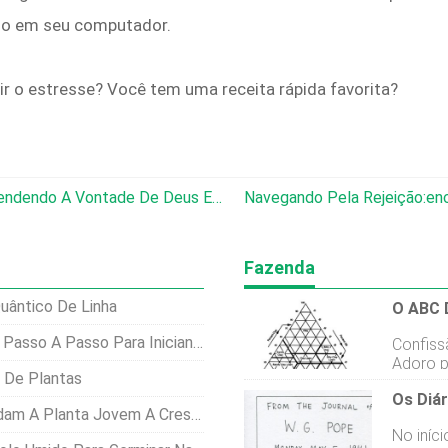
-lo em seu computador.
ir o estresse? Você tem uma receita rápida favorita?
Encontrando O Seu Caminho:compreendendo A Vontade De Deus E Navegando Na Incerteza
Navegando Pela Rejeição:enc
Fazenda
uântico De Linha
O ABC 
asso A Passo Para Iniciantes
Confiss
Adoro p
 De Plantas
entre o
pergunt
m A Planta Jovem A Crescer?
Kathy e
No iníc
e ela d