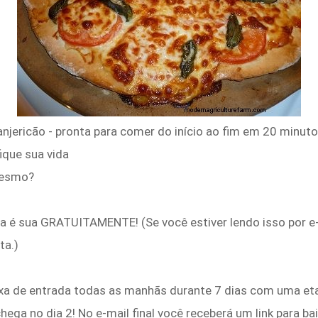
njericão - pronta para comer do início ao fim em 20 minut
ique sua vida
mesmo?
la é sua GRATUITAMENTE! (Se você estiver lendo isso por e-m
ta.)
xa de entrada todas as manhãs durante 7 dias com uma eta
 chega no dia 2! No e-mail final você receberá um link para b