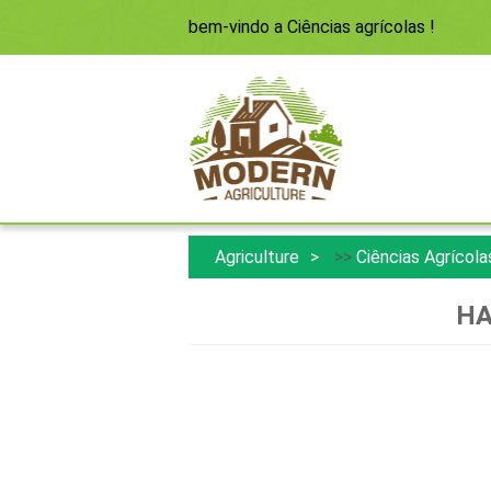
bem-vindo a
Ciências agrícolas
!
Agriculture
>>
Ciências Agrícola
HA