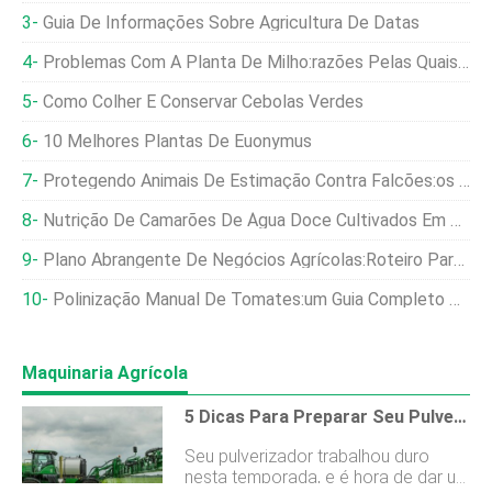
Guia De Informações Sobre Agricultura De Datas
Problemas Com A Planta De Milho:razões Pelas Quais Uma Planta De Milho Murcha
Como Colher E Conservar Cebolas Verdes
10 Melhores Plantas De Euonymus
Protegendo Animais De Estimação Contra Falcões:os Sinos De Vento Realmente Funcionam?
Nutrição De Camarões De Água Doce Cultivados Em Lagoas
Plano Abrangente De Negócios Agrícolas:Roteiro Para O Sucesso Agrícola
Polinização Manual De Tomates:um Guia Completo Para Jardins Frutíferos
Maquinaria Agrícola
5 Dicas Para Preparar Seu Pulverizador Para O Inverno
Seu pulverizador trabalhou duro
nesta temporada, e é hora de dar um