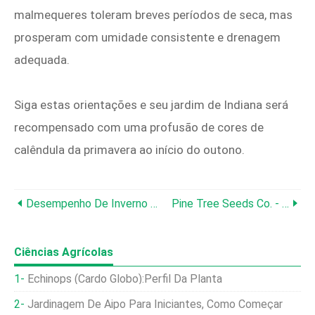
malmequeres toleram breves períodos de seca, mas
prosperam com umidade consistente e drenagem
adequada.
Siga estas orientações e seu jardim de Indiana será
recompensado com uma profusão de cores de
calêndula da primavera ao início do outono.
Desempenho De Inverno Do John Deere 5075E:otimize A Potência, A Tração E Os Acessórios
Pine Tree Seeds Co. - Sementes De Pinheiro Premium E Dicas De Especialistas Para Jardineiros Sustentáveis
Ciências Agrícolas
Echinops (cardo Globo):Perfil Da Planta
Jardinagem De Aipo Para Iniciantes, Como Começar