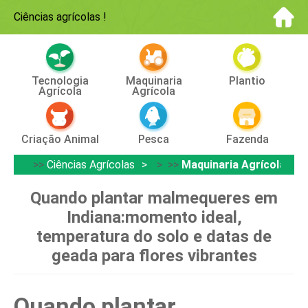
Ciências agrícolas
!
Tecnologia
Maquinaria
Plantio
Agrícola
Agrícola
Criação Animal
Pesca
Fazenda
>>
Ciências Agrícolas
> >>
Maquinaria Agrícola
Quando plantar malmequeres em
Indiana:momento ideal,
temperatura do solo e datas de
geada para flores vibrantes
Quando plantar