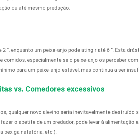
dação ou até mesmo predação.
 ″, enquanto um peixe-anjo pode atingir até 6 ″. Esta drás
e comidos, especialmente se o peixe-anjo os perceber como
mínimo para um peixe-anjo estável, mas continua a ser insu
itas vs. Comedores excessivos
s, qualquer novo alevino seria inevitavelmente destruído s
fazer o apetite de um predador, pode levar à alimentação 
 bexiga natatória, etc.).