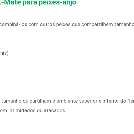
-Mate para peixes-anjo
re combiná-los com outros peixes que compartilhem taman
nis)
amanho ou partilham o ambiente superior e inferior do “lenç
em intimidados ou atacados.