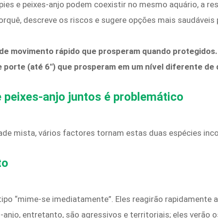
ies e peixes-anjo podem coexistir no mesmo aquário, a re
porquê, descreve os riscos e sugere opções mais saudáveis 
 de movimento rápido que prosperam quando protegidos. O
 porte (até 6″) que prosperam em um nível diferente de 
 peixes-anjo juntos é problemático
de mista, vários factores tornam estas duas espécies inc
to
 tipo “mime-se imediatamente”. Eles reagirão rapidamente 
-anjo, entretanto, são agressivos e territoriais; eles verão