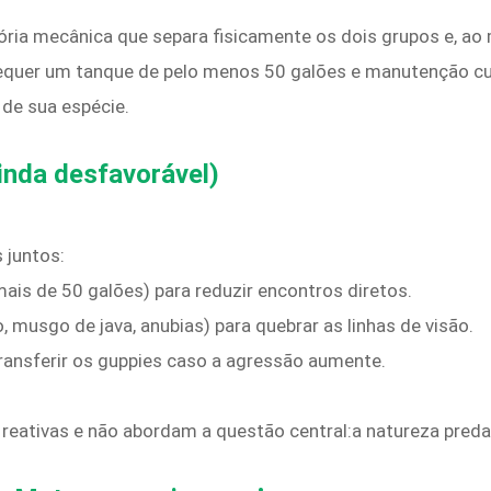
sória mecânica que separa fisicamente os dois grupos e, a
requer um tanque de pelo menos 50 galões e manutenção cu
de sua espécie.
ainda desfavorável)
 juntos:
is de 50 galões) para reduzir encontros diretos.
, musgo de java, anubias) para quebrar as linhas de visão.
ransferir os guppies caso a agressão aumente.
eativas e não abordam a questão central:a natureza predat