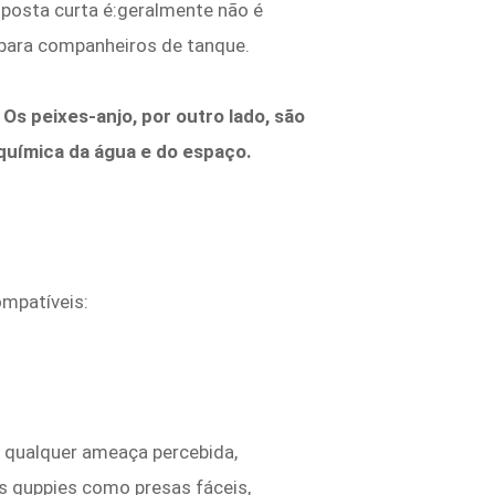
sposta curta é:geralmente não é
​​para companheiros de tanque.
s peixes-anjo, por outro lado, são
química da água e do espaço.
ompatíveis:
a qualquer ameaça percebida,
 os guppies como presas fáceis,