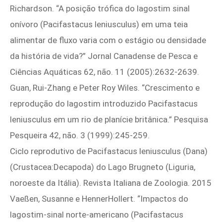
Richardson. “A posição trófica do lagostim sinal
onívoro (Pacifastacus leniusculus) em uma teia
alimentar de fluxo varia com o estágio ou densidade
da história de vida?” Jornal Canadense de Pesca e
Ciências Aquáticas 62, não. 11 (2005):2632‑2639.
Guan, Rui-Zhang e Peter Roy Wiles. “Crescimento e
reprodução do lagostim introduzido Pacifastacus
leniusculus em um rio de planície britânica.” Pesquisa
Pesqueira 42, não. 3 (1999):245‑259.
Ciclo reprodutivo de Pacifastacus leniusculus (Dana)
(Crustacea:Decapoda) do Lago Brugneto (Liguria,
noroeste da Itália). Revista Italiana de Zoologia. 2015
Vaeßen, Susanne e HennerHollert. “Impactos do
lagostim-sinal norte-americano (Pacifastacus