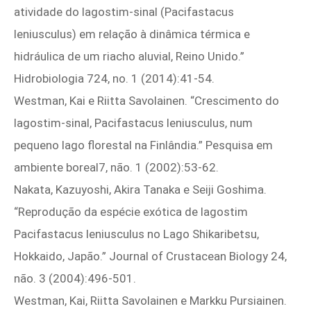
atividade do lagostim-sinal (Pacifastacus
leniusculus) em relação à dinâmica térmica e
hidráulica de um riacho aluvial, Reino Unido.”
Hidrobiologia 724, no. 1 (2014):41‑54.
Westman, Kai e Riitta Savolainen. “Crescimento do
lagostim-sinal, Pacifastacus leniusculus, num
pequeno lago florestal na Finlândia.” Pesquisa em
ambiente boreal7, não. 1 (2002):53‑62.
Nakata, Kazuyoshi, Akira Tanaka e Seiji Goshima.
“Reprodução da espécie exótica de lagostim
Pacifastacus leniusculus no Lago Shikaribetsu,
Hokkaido, Japão.” Journal of Crustacean Biology 24,
não. 3 (2004):496‑501.
Westman, Kai, Riitta Savolainen e Markku Pursiainen.