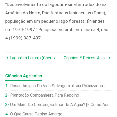
“Desenvolvimento do lagostim-sinal introduzido na
América do Norte, Pacifastacus leniusculus (Dana),
população em um pequeno lago florestal finlandês
em 1970-1997.” Pesquisa em ambiente boreal4, não.
4 (1999):387‑407.
Lagostim Laranja (Cherax Holthuisi):Guia De Cuidados Especializados, Dieta E Criação
Guppies E Peixes-Anjo Podem Viver Juntos? Insights De Especialistas Sobre Compatibilidade
Ciências Agrícolas
Rosas Amigas Da Vida Selvagem:atraia Polinizadores E Melhore O Seu Jardim
Plantação Companheira Para Repolho
Um Muro De Contenção Impede A Água? [E Como Adicionar Drenagem]
O Que Causa Pepino Amargo