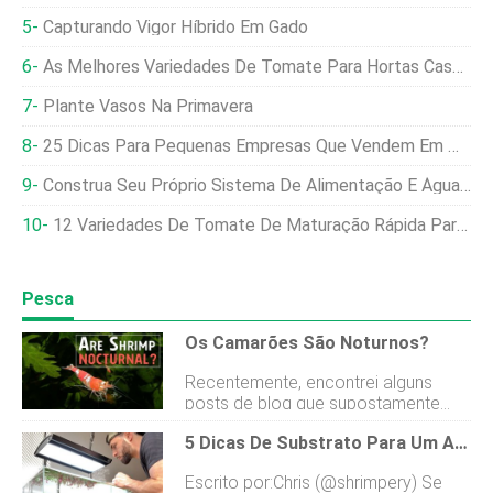
Capturando Vigor Híbrido Em Gado
As Melhores Variedades De Tomate Para Hortas Caseiras:alto Rendimento E Resistente A Doenças
Plante Vasos Na Primavera
25 Dicas Para Pequenas Empresas Que Vendem Em Mercados Agrícolas
Construa Seu Próprio Sistema De Alimentação E Água De Baixa Manutenção
12 Variedades De Tomate De Maturação Rápida Para Produtores De Curta Temporada
Pesca
Os Camarões São Noturnos?
Recentemente, encontrei alguns
posts de blog que supostamente
respondem a essa pergunta simples
5 Dicas De Substrato Para Um Aquário Plantado
– “Os camarões são noturnos?”
Infelizmente, as informações em
Escrito por:Chris (@shrimpery) Se
alguns desses artigos eram bobas