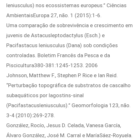
leniusculus) nos ecossistemas europeus.” Ciências
AmbientaisEuropa 27, não. 1 (2015):1‑6.
Uma comparação de sobrevivência e crescimento em
juvenis de Astacusleptodactylus (Esch.) e
Pacifastacus leniusculus (Dana) sob condições
controladas. Boletim Francês da Pesca e da
Piscicultura380‑381:1245‑1253. 2006
Johnson, Matthew F., Stephen P. Rice e Ian Reid.
“Perturbação topográfica de substratos de cascalho
subaquáticos por lagostins-sinal
(Pacifastacusleniusculus).” Geomorfologia 123, não.
3‑4 (2010):269‑278.
González, Rocío, Jesus D. Celada, Vanesa García,
Álvaro González, José M. Carral e MaríaSáez-Royuela.