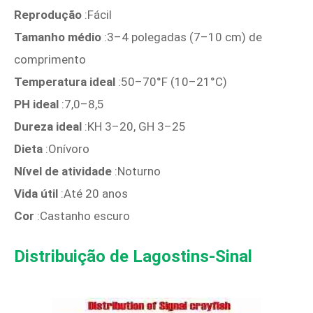
Reprodução
:Fácil
Tamanho médio
:3–4 polegadas (7–10 cm) de
comprimento
Temperatura ideal
:50–70°F (10–21°C)
PH ideal
:7,0–8,5
Dureza ideal
:KH 3–20, GH 3–25
Dieta
:Onívoro
Nível de atividade
:Noturno
Vida útil
:Até 20 anos
Cor
:Castanho escuro
Distribuição de Lagostins-Sinal