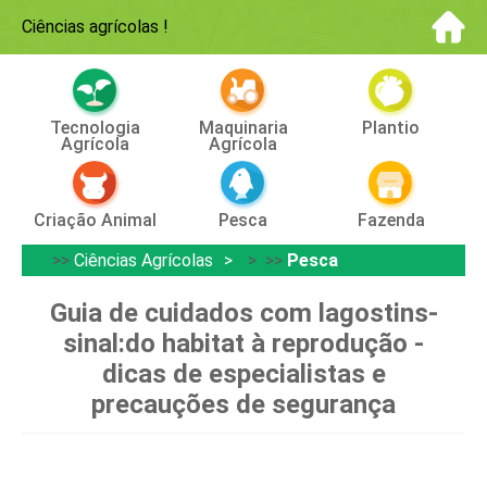
Ciências agrícolas
!
Tecnologia
Maquinaria
Plantio
Agrícola
Agrícola
Criação Animal
Pesca
Fazenda
>>
Ciências Agrícolas
> >>
Pesca
Guia de cuidados com lagostins-
sinal:do habitat à reprodução -
dicas de especialistas e
precauções de segurança