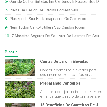
Quando Colher Batatas Em Canteiros E Recipientes De Jardim
Idéias De Design De Jardins Comestíveis
Planejando Sua Horta:mapeando Os Canteiros
Nem Todos Os Rototillers São Criados Iguais
7 Maneiras Seguras De Se Livrar De Lesmas Em Seu Jardim
Plantio
Camas De Jardim Elevadas
Construir canteiros elevados para
seu jardim de vegetais (ou ervas ou
flores) requer um investimento de
Preparando Canteiros
trabalho mais o custo de materiais,
mas eles vão recompensá-lo nos
A maioria dos jardineiros experientes
próximos anos de várias maneiras.
entende que o início da primavera é
Os canteiros elevados geralmente
provavelmente a melhor época para
são construídos com madeira, mas
15 Benefícios De Canteiros De Jardim Elevados
preparar os canteiros para a
uma grande variedade de outros