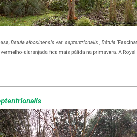
nesa,
Betula albosinensis
var.
septentrionalis
,
Bétula
‘Fascinat
vermelho-alaranjada fica mais pálida na primavera. A Royal 
ptentrionalis