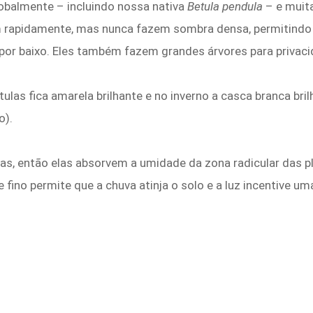
obalmente – incluindo nossa nativa
Betula pendula
– e muita
m rapidamente, mas nunca fazem sombra densa, permitindo
or baixo. Eles também fazem grandes árvores para privaci
las fica amarela brilhante e no inverno a casca branca bril
o).
asas, então elas absorvem a umidade da zona radicular das
e fino permite que a chuva atinja o solo e a luz incentive