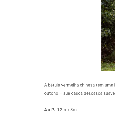
A bétula vermelha chinesa tem uma 
outono – sua casca descasca suave
A x P:
12m x 8m.