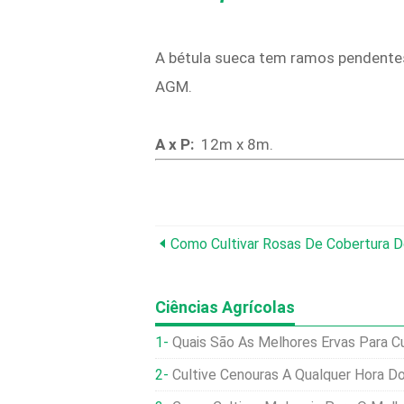
A bétula sueca tem ramos pendentes 
AGM.
A x P:
12m x 8m.
Como Cultivar Rosas De Cobertura D
Ciências Agrícolas
Quais São As Melhores Ervas Para C
Cultive Cenouras A Qualquer Hora D