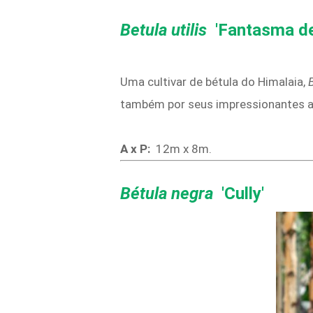
Betula utilis
'Fantasma d
Uma cultivar de bétula do Himalaia,
B
também por seus impressionantes a
A x P:
12m x 8m.
Bétula negra
'Cully'