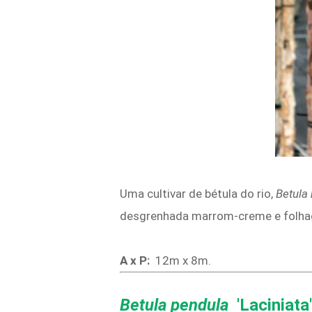
Uma cultivar de bétula do rio,
Betula 
desgrenhada marrom-creme e folhag
A x P:
12m x 8m.
Betula pendula
'Laciniata'