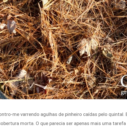
ntro-me varrendo agulhas de pinheiro caídas pelo quintal. E
cobertura morta. O que parecia ser apenas mais uma taref