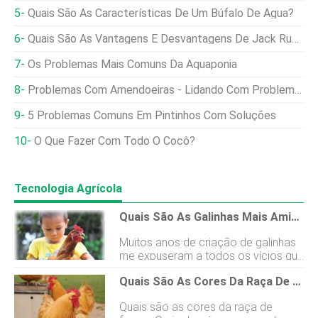
Quais São As Características De Um Búfalo De Água?
Quais São As Vantagens E Desvantagens De Jack Russell Terriers?
Os Problemas Mais Comuns Da Aquaponia
Problemas Com Amendoeiras - Lidando Com Problemas Comuns Com Amendoeiras
5 Problemas Comuns Em Pintinhos Com Soluções
O Que Fazer Com Todo O Cocô?
Tecnologia Agrícola
Quais São As Galinhas Mais Amigáveis?
Muitos anos de criação de galinhas
me expuseram a todos os vícios que
essas aves domésticas exibem sob
Quais São As Cores Da Raça De Frango Orpington?
certas circunstâncias. Foi quando
aprendi que não há duas raças de
Quais são as cores da raça de
galinhas com o mesmo