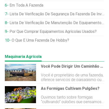
Em Toda A Fazenda
Lista De Verificação De Segurança Da Fazenda De Inverno
Lista De Verificação De Manutenção De Equipamentos Agrícolas
Por Que Comprar Equipamentos Agrícolas Usados?
O Que É Uma Fazenda De Hobby?
Maquinaria Agrícola
Você Pode Dirigir Um Caminhão Agrícola Sem Licença?
Você é proprietário de uma fazenda,
oferece serviços de paisagismo ou
possui uma estufa? Você
As Formigas Cultivam Pulgões?
provavelmente possui um, se não
vários, veículos agrícolas para ajudá-
Ouvimos tanto sobre formigas
lo a transportar ou planeja obter um.
“cultivando” pulgões que pensamos
Se você usa seu veículo
que deveríamos responder à
exclusivamente em sua fazenda ou é