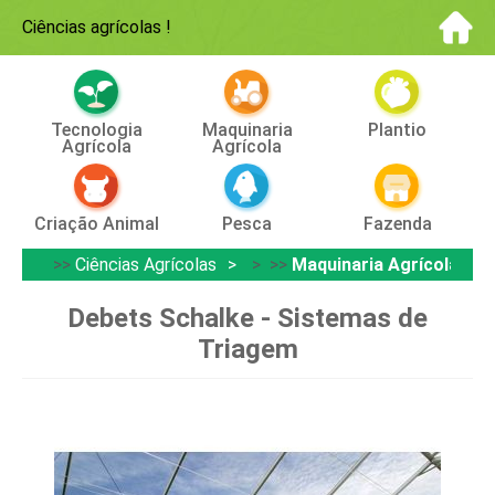
Ciências agrícolas
!
Tecnologia
Maquinaria
Plantio
Agrícola
Agrícola
Criação Animal
Pesca
Fazenda
>>
Ciências Agrícolas
> >>
Maquinaria Agrícola
Debets Schalke - Sistemas de
Triagem