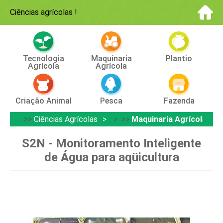
Ciências agrícolas
!
Tecnologia
Maquinaria
Plantio
Agrícola
Agrícola
Criação Animal
Pesca
Fazenda
>>
Ciências Agrícolas
> >>
Maquinaria Agrícola
S2N - Monitoramento Inteligente
de Água para aqüicultura