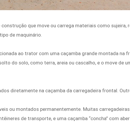
onstrução que move ou carrega materiais como sujeira, ro
tipo de maquinário.
icionada ao trator com uma caçamba grande montada na fr
solto do solo, como terra, areia ou cascalho, e o move de 
os diretamente na caçamba da carregadeira frontal. Outro
veis ou montados permanentemente. Muitas carregadeira
contêineres de transporte, e uma caçamba “concha” com abe