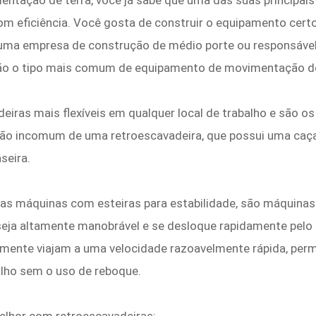
entação de terra, você já sabe que uma das suas principais 
om eficiência. Você gosta de construir o equipamento certo
e uma empresa de construção de médio porte ou responsável
ue são o tipo mais comum de equipamento de movimentação de
iras mais flexíveis em qualquer local de trabalho e são os
ução incomum de uma retroescavadeira, que possui uma ca
seira.
 das máquinas com esteiras para estabilidade, são máquina
eja altamente manobrável e se desloque rapidamente pelo l
lmente viajam a uma velocidade razoavelmente rápida, per
alho sem o uso de reboque.