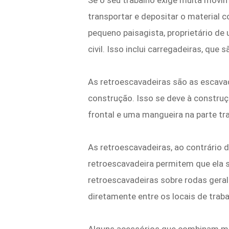
Se o seu trabalho exige muita movim
transportar e depositar o material c
pequeno paisagista, proprietário d
civil. Isso inclui carregadeiras, q
As retroescavadeiras são as escavade
construção. Isso se deve à constr
frontal e uma mangueira na parte tra
As retroescavadeiras, ao contrário
retroescavadeira permitem que ela s
retroescavadeiras sobre rodas gera
diretamente entre os locais de trab