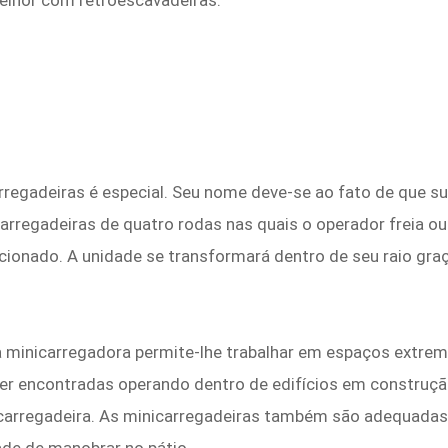
lhor com retroescavadeiras:
regadeiras é especial. Seu nome deve-se ao fato de que sua
arregadeiras de quatro rodas nas quais o operador freia o
 acionado. A unidade se transformará dentro de seu raio gr
a minicarregadora permite-lhe trabalhar em espaços extre
r encontradas operando dentro de edifícios em construçã
 carregadeira. As minicarregadeiras também são adequadas