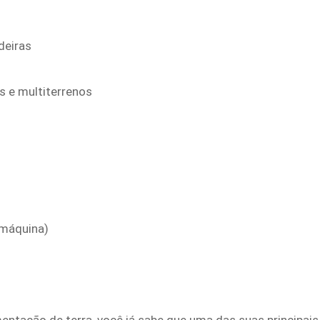
deiras
 e multiterrenos
 máquina)