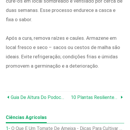
cure-os em local sombreado e ventilado por cerca de
duas semanas. Esse processo endurece a casca e
fixa o sabor.
Após a cura, remova raízes e caules. Armazene em
local fresco e seco – sacos ou cestos de malha são
ideais. Evite refrigeração; condições frias e úmidas
promovem a germinação e a deterioração.
Guia De Altura Do Podocarpus:potencial Máximo De Crescimento E Dicas De Cuidados
10 Plantas Resilientes Para Sombra Seca:ideias Para Jardins De Baixa Manutenção
Ciências Agrícolas
O Que É Um Tomate De Ameixa - Dicas Para Cultivar Tomates De Ameixa