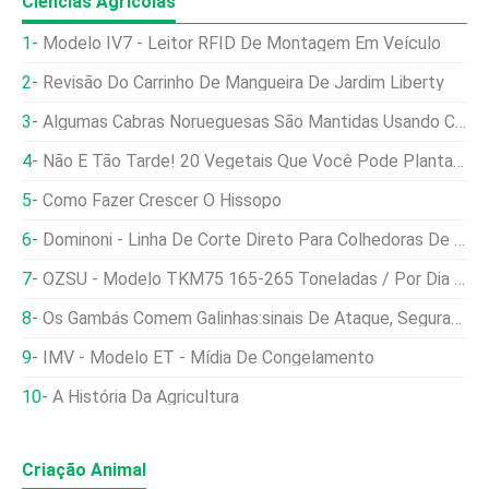
Ciências Agrícolas
Modelo IV7 - Leitor RFID De Montagem Em Veículo
Revisão Do Carrinho De Mangueira De Jardim Liberty
Algumas Cabras Norueguesas São Mantidas Usando Cercas Invisíveis
Não É Tão Tarde! 20 Vegetais Que Você Pode Plantar No Verão
Como Fazer Crescer O Hissopo
Dominoni - Linha De Corte Direto Para Colhedoras De Forragem
OZSU - Modelo TKM75 165-265 Toneladas / Por Dia - Secador Móvel De Grãos
Os Gambás Comem Galinhas:sinais De Ataque, Segurança Do Rebanho E Muito Mais…
IMV - Modelo ET - Mídia De Congelamento
A História Da Agricultura
Criação Animal