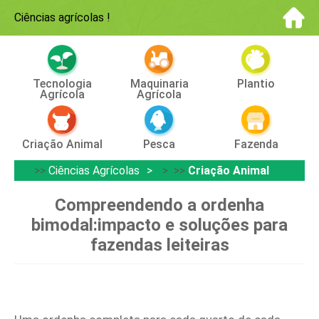
Ciências agrícolas
!
Tecnologia
Maquinaria
Plantio
Agrícola
Agrícola
Criação Animal
Pesca
Fazenda
>>
Ciências Agrícolas
> >>
Criação Animal
Compreendendo a ordenha
bimodal:impacto e soluções para
fazendas leiteiras