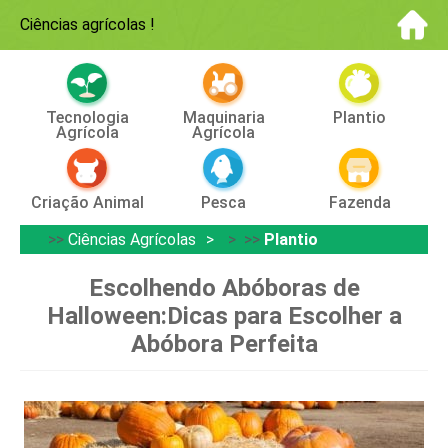
Ciências agrícolas
!
Tecnologia
Maquinaria
Plantio
Agrícola
Agrícola
Criação Animal
Pesca
Fazenda
>>
Ciências Agrícolas
> >>
Plantio
Escolhendo Abóboras de
Halloween:Dicas para Escolher a
Abóbora Perfeita