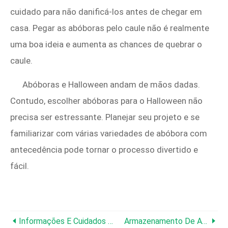
cuidado para não danificá-los antes de chegar em
casa. Pegar as abóboras pelo caule não é realmente
uma boa ideia e aumenta as chances de quebrar o
caule.
Abóboras e Halloween andam de mãos dadas.
Contudo, escolher abóboras para o Halloween não
precisa ser estressante. Planejar seu projeto e se
familiarizar com várias variedades de abóbora com
antecedência pode tornar o processo divertido e
fácil.
Informações E Cuidados Sobre Abóbora De Amendoim E Aprenda Se A Abóbora De Amendoim É Comestível
Armazenamento De Abóbora Pós-Colheita:aprenda Como Armazenar Abóboras