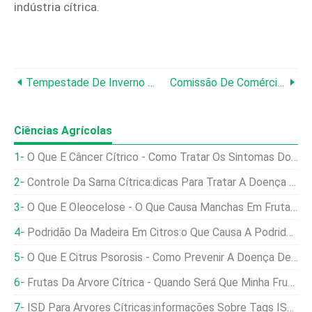
indústria cítrica.
Tempestade De Inverno Está Devastando Fazendeiros E Pecuaristas Do Texas
Comissão De Comércio Internacional Afirma Que Mirtilos Estrangeiros Não Prejudicam A Indústria Americana
Ciências Agrícolas
O Que É Câncer Cítrico - Como Tratar Os Sintomas Do Câncer Cítrico
Controle Da Sarna Cítrica:dicas Para Tratar A Doença Da Sarna Cítrica
O Que É Oleocelose - O Que Causa Manchas Em Frutas Cítricas
Podridão Da Madeira Em Citros:o Que Causa A Podridão Do Ganoderma Cítrico
O Que É Citrus Psorosis - Como Prevenir A Doença De Citrus Psorose
Frutas Da Árvore Cítrica - Quando Será Que Minha Fruta Da Árvore Cítrica
ISD Para Árvores Cítricas:informações Sobre Tags ISD Em Citros