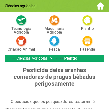
Ciências agrícolas
!
Tecnologia
Maquinaria
Plantio
Agrícola
Agrícola
Criação Animal
Pesca
Fazenda
>>
Ciências Agrícolas
> >>
Plantio
Pesticida deixa aranhas
comedoras de pragas bêbadas
perigosamente
O pesticida que os pesquisadores testaram é