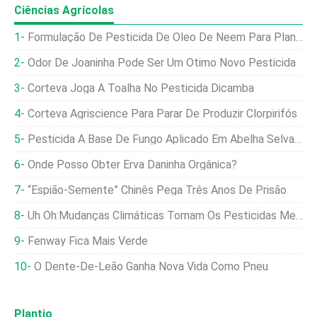
Ciências Agrícolas
Formulação De Pesticida De Óleo De Neem Para Plantas De Jardim
Odor De Joaninha Pode Ser Um Ótimo Novo Pesticida
Corteva Joga A Toalha No Pesticida Dicamba
Corteva Agriscience Para Parar De Produzir Clorpirifós
Pesticida À Base De Fungo Aplicado Em Abelha Selvagem Obtém Aprovação Da EPA
Onde Posso Obter Erva Daninha Orgânica?
“Espião-Semente” Chinês Pega Três Anos De Prisão
Uh Oh:Mudanças Climáticas Tornam Os Pesticidas Menos Eficazes
Fenway Fica Mais Verde
O Dente-De-Leão Ganha Nova Vida Como Pneu
Plantio