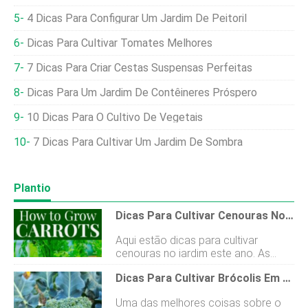
4 Dicas Para Configurar Um Jardim De Peitoril
Dicas Para Cultivar Tomates Melhores
7 Dicas Para Criar Cestas Suspensas Perfeitas
Dicas Para Um Jardim De Contêineres Próspero
10 Dicas Para O Cultivo De Vegetais
7 Dicas Para Cultivar Um Jardim De Sombra
Plantio
Dicas Para Cultivar Cenouras No Jardim
Aqui estão dicas para cultivar
cenouras no jardim este ano. As
cenouras são um lanche saudável e
Dicas Para Cultivar Brócolis Em Seu Jardim
são um vegetal que até as crianças
mal podem esperar para colocar as
Uma das melhores coisas sobre o
mãos. Se você quiser tentar cultivar