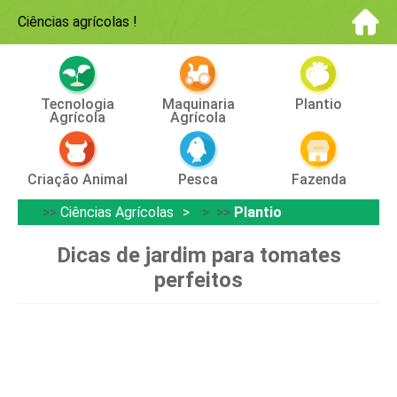
Ciências agrícolas
!
Tecnologia
Maquinaria
Plantio
Agrícola
Agrícola
Criação Animal
Pesca
Fazenda
>>
Ciências Agrícolas
> >>
Plantio
Dicas de jardim para tomates
perfeitos