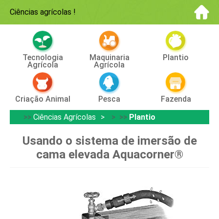
Ciências agrícolas
!
Tecnologia
Maquinaria
Plantio
Agrícola
Agrícola
Criação Animal
Pesca
Fazenda
>>
Ciências Agrícolas
> >>
Plantio
Usando o sistema de imersão de
cama elevada Aquacorner®