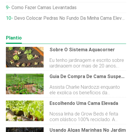
Como Fazer Camas Levantadas
Devo Colocar Pedras No Fundo Da Minha Cama Elevada No Jardim?
Plantio
Sobre O Sistema Aquacorner
Eu tenho jardinagem e escrito sobre
jardinagem por mais de 20 anos,
mas acho que estou sempre
Guia De Compra De Cama Suspensa
aprendendo coisas novas sobre as
plantas, insetos e outras criaturas
Assista Charlie Nardozzi enquanto
que chamam meu quintal de casa.
ele explica os benefícios da
Essa é a grande coisa sobre
jardinagem em canteiros elevados e
jardinagem - nunca é chato! Trabalhei
Escolhendo Uma Cama Elevada
descreve algumas das opções de
como paisagista, em uma fazenda
canteiros elevados da Gardeners
orgânica, como técnico de pesquisa
Nossa linha de Grow Beds é feita
Supply. Saiba mais sobre Charlie.
em um laboratório de patologia de
com plástico 100% reciclado. A
Começando um novo jardim?
plantas e administrei um pequeno
Gardeners Supply oferece uma
Olhando para o seu jogo de
negócio de flores de corte, todos os
Usando Algas Marinhas No Jardim
ampla gama de canteiros elevados,
jardinagem este ano? Tente crescer