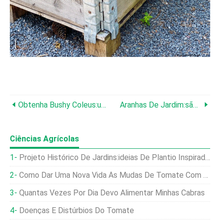
Obtenha Bushy Coleus:um Guia Passo A Passo Para Uma Folhagem Vibrante
Aranhas De Jardim:são Perigosas Para Humanos E Animais De Estimação? (mordidas E Veneno)
Ciências Agrícolas
Projeto Histórico De Jardins:ideias De Plantio Inspiradas Em Cada Década
Como Dar Uma Nova Vida Às Mudas De Tomate Com Pernas Compridas
Quantas Vezes Por Dia Devo Alimentar Minhas Cabras
Doenças E Distúrbios Do Tomate