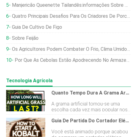
Manjericão Queenette Tailandês:informações Sobre Plantas 'Queenette' De Manjericão
Quatro Principais Desafios Para Os Criadores De Porcos Dos EUA
Guia De Cultivo De Figo
Sobre Feijão
Os Agricultores Podem Combater O Frio, Clima Úmido Com Tecnologia
Por Que As Cebolas Estão Apodrecendo No Armazenamento? E Como Corrigi-Lo
Tecnologia Agrícola
Quanto Tempo Dura A Grama Artificial? [E Com Que Frequência Substituí-Lo]
A grama artificial tornou-se uma
escolha cada vez mais popular nos
últimos dois anos. Essa popularidade
Guia De Partida Do Cortador Elétrico Kobalt:um Passo A Passo Simples
vem de muitas melhorias feitas no
design da grama artificial, como a
Você está animado porque acabou
longevidade. Essa melhoria singular