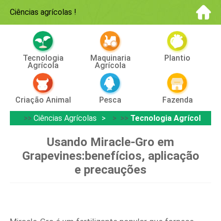
Ciências agrícolas
!
Tecnologia
Maquinaria
Plantio
Agrícola
Agrícola
Criação Animal
Pesca
Fazenda
>>
Ciências Agrícolas
> >>
Tecnologia Agrícola
Usando Miracle‑Gro em
Grapevines:benefícios, aplicação
e precauções