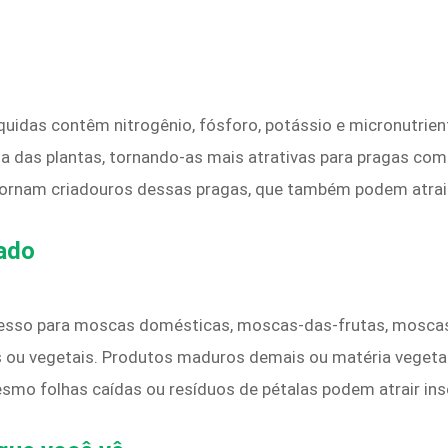
uidas contêm nitrogênio, fósforo, potássio e micronutrient
cia das plantas, tornando-as mais atrativas para pragas co
 tornam criadouros dessas pragas, que também podem atra
ado
cesso para moscas domésticas, moscas-das-frutas, mosca
tas ou vegetais. Produtos maduros demais ou matéria veg
esmo folhas caídas ou resíduos de pétalas podem atrair ins