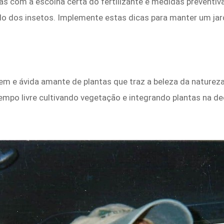
mas com a escolha certa do fertilizante e medidas preventi
dos insetos. Implemente estas dicas para manter um jardi
em e ávida amante de plantas que traz a beleza da natureza
empo livre cultivando vegetação e integrando plantas na d