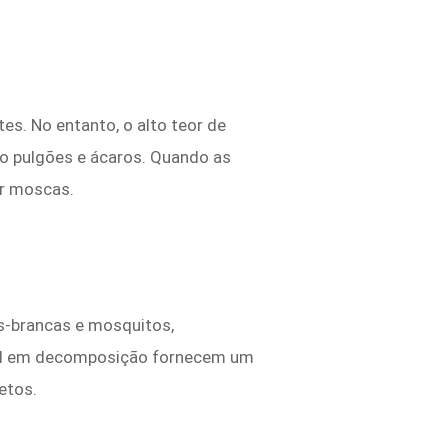
es. No entanto, o alto teor de
mo pulgões e ácaros. Quando as
ir moscas.
s-brancas e mosquitos,
etal em decomposição fornecem um
etos.