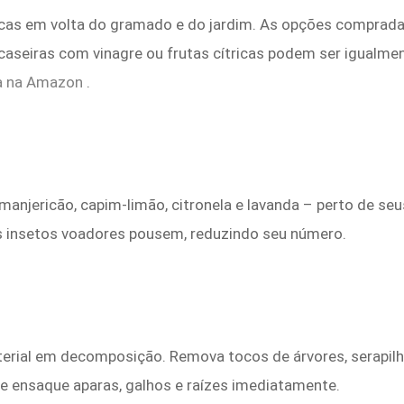
cas em volta do gramado e do jardim. As opções compradas
caseiras com vinagre ou frutas cítricas podem ser igualme
a na Amazon
.
anjericão, capim-limão, citronela e lavanda – perto de seu
s insetos voadores pousem, reduzindo seu número.
erial em decomposição. Remova tocos de árvores, serapilhe
e ensaque aparas, galhos e raízes imediatamente.