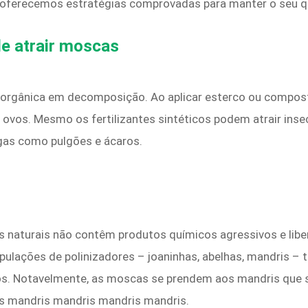
 e oferecemos estratégias comprovadas para manter o seu qui
de atrair moscas
rgânica em decomposição. Ao aplicar esterco ou compost
 ovos. Mesmo os fertilizantes sintéticos podem atrair ins
gas como pulgões e ácaros.
s naturais não contêm produtos químicos agressivos e libe
ações de polinizadores – joaninhas, abelhas, mandris –
os. Notavelmente, as moscas se prendem aos mandris que 
s mandris mandris mandris mandris.