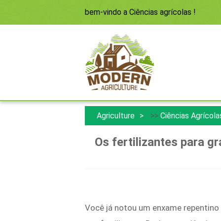
bem-vindo a
Ciências agrícolas
!
Agriculture
>>
Ciências Agrícola
Os fertilizantes para 
Você já notou um enxame repentino 