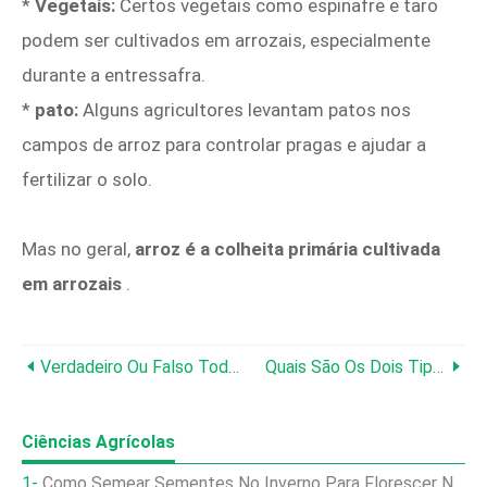
*
Vegetais:
Certos vegetais como espinafre e taro
podem ser cultivados em arrozais, especialmente
durante a entressafra.
*
pato:
Alguns agricultores levantam patos nos
campos de arroz para controlar pragas e ajudar a
fertilizar o solo.
Mas no geral,
arroz é a colheita primária cultivada
em arrozais
.
Verdadeiro Ou Falso Toda A Agricultura Nos EUA É A Agricultura Mista?
Quais São Os Dois Tipos De Especialidades Agrícolas?
Ciências Agrícolas
Como Semear Sementes No Inverno Para Florescer Na Primavera