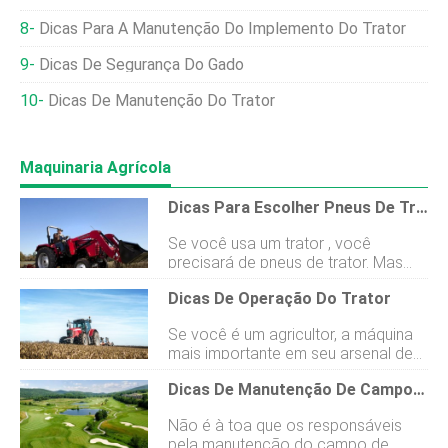
Dicas Para A Manutenção Do Implemento Do Trator
Dicas De Segurança Do Gado
Dicas De Manutenção Do Trator
Maquinaria Agrícola
Dicas Para Escolher Pneus De Trator
Se você usa um trator , você
precisará de pneus de trator. Mas
navegar na ampla seleção de
Dicas De Operação Do Trator
opções e entender toda a linguagem
pode ser um desafio. Como você
Se você é um agricultor, a máquina
descobre qual funciona melhor para
mais importante em seu arsenal de
o seu terreno, trator e o trabalho em
equipamentos agrícolas é muito
questão? Aqui na Riveras Machinery,
Dicas De Manutenção De Campos De Golfe
provavelmente seu trator . Por quase
nos esforçamos para facilitar sua
um século, o trator comum tem sido
vida. Por isso, reunimos as dicas a
Não é à toa que os responsáveis ​​
um dos pilares das fazendas em
seguir sobre como comprar pneus
pela manutenção do campo de