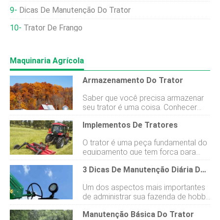
Dicas De Manutenção Do Trator
Trator De Frango
Maquinaria Agrícola
Armazenamento Do Trator
Saber que você precisa armazenar
seu trator é uma coisa. Conhecer
todos os passos adequados é
Implementos De Tratores
outra. É importante tomar os
devidos cuidados ao armazenar
O trator é uma peça fundamental do
seus equipamentos agrícolas. Ele
equipamento que tem força para
ajuda a prolongar a vida útil do
lidar com o trabalho agrícola, de
veículo, reduz a necessidade de
3 Dicas De Manutenção Diária Do Trator
construção e de manutenção do
reparos dispendiosos e o deixa
solo, mas não pode realizar muito
pronto para ser usado na primavera.
Um dos aspectos mais importantes
sem o implemento certo. Mesmo os
Mas pode ser difícil manter todas as
de administrar sua fazenda de hobby
proprietários e operadores de
etapas corretas, e é por isso que
é o equipamento que você tem nela.
tratores mais experientes podem
criamos este guia para iniciantes
Manutenção Básica Do Trator
Para aqueles que desejam trabalhar
não saber até que ponto a seleção
sobre armazenamento de trator