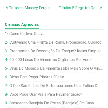
Tratores Massey Ferguson:uma Revisão Abrangente E Análise De Confiabilidade
Títulos E Registro De Tratores:o Que Você Precisa Saber
Ciências Agrícolas
Como Cultivar Couve
Cultivando Uma Planta De Romã, Propagação, Cuidado
Precisamos De Decoração De Tanque? Ideias Simples
60, 000 Libras De Alimentos Orgânicos Por Acre!
Vírus Do Mosaico Da Pimenta:saiba Mais Sobre O Vírus Do Mosaico Nas Plantas Da Pimenta
Dicas Para Regar Plantas Fúcsia
O Que São Folhas De Beterraba:como Usar Folhas De Beterraba E Colher Folhas De Folhas
Você Pode Usar Areia Para Pavimentação?
Crescendo Berinjela Em Potes (berinjela) Em Casa