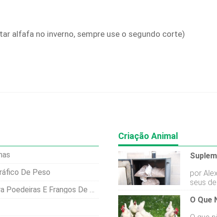
tar alfafa no inverno, sempre use o segundo corte)
Criação Animal
has
ráfico De Peso
por Ale
seus de
Poedeiras E Frangos De Corte
reputaç
O Que 
de gali
esposa 