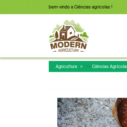
bem-vindo a
Ciências agrícolas
!
Agriculture
>>
Ciências Agrícola