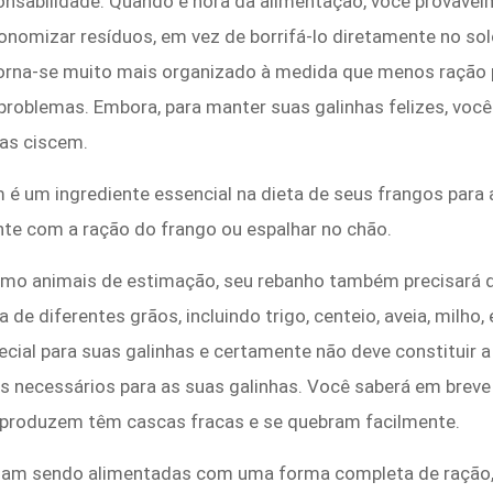
onsabilidade. Quando é hora da alimentação, você provavel
onomizar resíduos, em vez de borrifá-lo diretamente no so
rna-se muito mais organizado à medida que menos ração par
problemas. Embora, para manter suas galinhas felizes, voc
las ciscem.
 um ingrediente essencial na dieta de seus frangos para a
te com a ração do frango ou espalhar no chão.
mo animais de estimação, seu rebanho também precisará 
e diferentes grãos, incluindo trigo, centeio, aveia, milho, 
al para suas galinhas e certamente não deve constituir a 
s necessários para as suas galinhas. Você saberá em breve
es produzem têm cascas fracas e se quebram facilmente.
ejam sendo alimentadas com uma forma completa de ração,