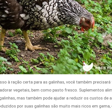
sso à ração certa para as galinhas, você também precisará
o adorar vegetais, bem como pasto fresco. Suplementos ali
galinhas, mas também pode ajudar a reduzir os custos de 
uzidos por suas galinhas são muito mais ricos em gema, 