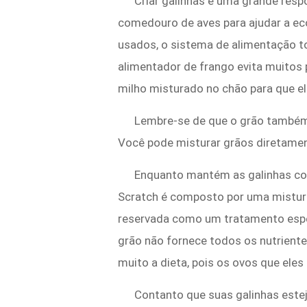
Criar galinhas é uma grande resp
comedouro de aves para ajudar a ec
usados, o sistema de alimentação to
alimentador de frango evita muitos 
milho misturado no chão para que e
Lembre-se de que o grão também é
Você pode misturar grãos diretamen
Enquanto mantém as galinhas co
Scratch é composto por uma mistura d
reservada como um tratamento especi
grão não fornece todos os nutriente
muito a dieta, pois os ovos que el
Contanto que suas galinhas est