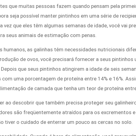
es que muitas pessoas fazem quando pensam pela primeira 
ora seja possível manter pintinhos em uma série de recipi
ma vez que eles têm algumas semanas de idade, você vai pr
para seus animais de estimação com penas.
 humanos, as galinhas têm necessidades nutricionais difer
produção de ovos, você precisará fornecer a seus pintinhos 
 Depois que seus pintinhos atingirem a idade de seis sema
as com uma porcentagem de proteína entre 14% e 16%. Ass
 alimentação de camada que tenha um teor de proteína entr
 ao descobrir que também precisa proteger seu galinheiro
edores são freqüentemente atraídos para os excrementos 
o tiver o cuidado de enterrar um pouco as cercas no solo.