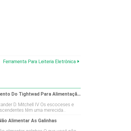
Ferramenta Para Leiteria Eletrônica
Suplemento Do Tightwad Para Alimentação E Cuidados Com Galinhas
xander D. Mitchell IV Os escoceses e
scendentes têm uma merecida
ão de frugalidade. E como o rebanho
Não Alimentar As Galinhas
nhas de raças tradicionais da minha
continuou a se expandir, achei