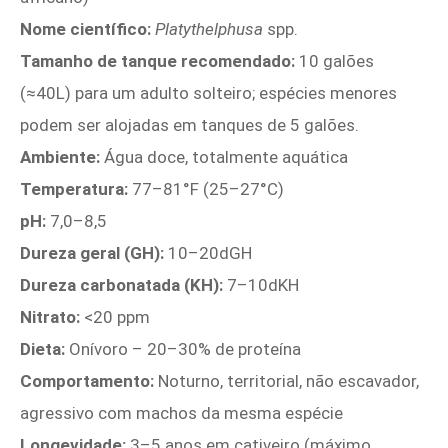
Nome científico:
Platythelphusa
spp.
Tamanho de tanque recomendado:
10 galões
(≈40L) para um adulto solteiro; espécies menores
podem ser alojadas em tanques de 5 galões.
Ambiente:
Água doce, totalmente aquática
Temperatura:
77–81°F (25–27°C)
pH:
7,0–8,5
Dureza geral (GH):
10–20dGH
Dureza carbonatada (KH):
7–10dKH
Nitrato:
<20 ppm
Dieta:
Onívoro – 20–30% de proteína
Comportamento:
Noturno, territorial, não escavador,
agressivo com machos da mesma espécie
Longevidade:
3–5 anos em cativeiro (máximo