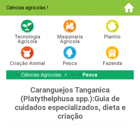
Ciências agrícolas
!
Tecnologia
Maquinaria
Plantio
Agrícola
Agrícola
Criação Animal
Pesca
Fazenda
>>
Ciências Agrícolas
> >>
Pesca
Caranguejos Tanganica
(Platythelphusa spp.):Guia de
cuidados especializados, dieta e
criação