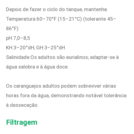
Depois de fazer o ciclo do tanque, mantenha:
Temperatura:60–70°F (15–21°C) (tolerante 45–
86°F)
pH:7,0–8,5
KH:3–20°dH; GH:3–25°dH
Salinidade:Os adultos são eurialinos; adaptar-se à
água salobra e à água doce.
Os caranguejos adultos podem sobreviver várias
horas fora da água, demonstrando notável tolerância
à dessecação.
Filtragem