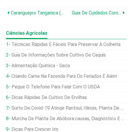
Caranguejos Tanganica (Platythelphusa Spp.):Guia De Cuidados Especializados, Dieta E Criação
Guia De Cuidados Com Lagostins Marron:habitat, Dieta, Criação E Configuração Do Tanque
Ciências Agrícolas
Técnicas Rápidas E Fáceis Para Preservar A Colheita
Guia De Informações Sobre Cultivo De Caquis
Alimentação Química - Seca
Criando Carne Na Fazenda Para Os Feriados E Além
Pegue O Telefone Para Falar Com O USDA
Dicas Rápidas De Cultivo De Ervilhas
Surto De Covid-19 Atinge Rantoul, Illinois, Planta De Porco
Murcha Da Planta De Abóbora:causas, Diagnóstico E Soluções
Dicas Para Crescer Íris