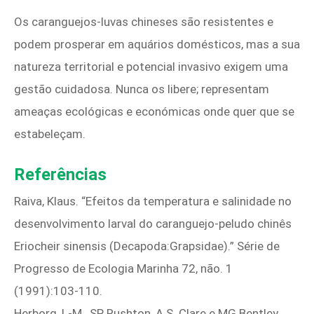
Os caranguejos-luvas chineses são resistentes e
podem prosperar em aquários domésticos, mas a sua
natureza territorial e potencial invasivo exigem uma
gestão cuidadosa. Nunca os libere; representam
ameaças ecológicas e económicas onde quer que se
estabeleçam.
Referências
Raiva, Klaus. “Efeitos da temperatura e salinidade no
desenvolvimento larval do caranguejo-peludo chinês
Eriocheir sinensis (Decapoda:Grapsidae).” Série de
Progresso de Ecologia Marinha 72, não. 1
(1991):103‑110.
Herborg, L-M., SP Rushton, A.S. Clare e MG Bentley.