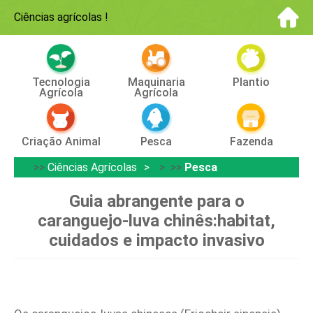
Ciências agrícolas
!
Tecnologia
Maquinaria
Plantio
Agrícola
Agrícola
Criação Animal
Pesca
Fazenda
>>
Ciências Agrícolas
> >>
Pesca
Guia abrangente para o
caranguejo-luva chinês:habitat,
cuidados e impacto invasivo