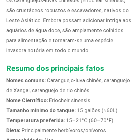
Os caranguejos-luvas chineses (Eriocheir sinensis)
são crustáceos robustos e escavadores, nativos do
Leste Asiático. Embora possam adicionar intriga aos
aquários de água doce, são amplamente colhidos
para alimentação e tornaram-se uma espécie
invasora notória em todo o mundo.
Resumo dos principais fatos
Nomes comuns:
Caranguejo-luva chinês, caranguejo
de Xangai, caranguejo de rio chinês
Nome Científico:
Eriocheir sinensis
Tamanho mínimo do tanque:
15 galões (≈60L)
Temperatura preferida:
15–21°C (60–70°F)
Dieta:
Principalmente herbívoros/onívoros