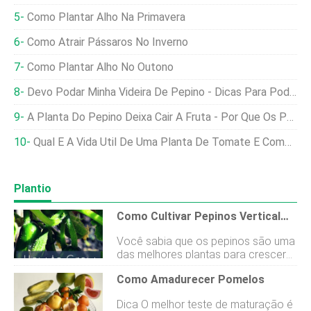
Como Plantar Alho Na Primavera
Como Atrair Pássaros No Inverno
Como Plantar Alho No Outono
Devo Podar Minha Videira De Pepino - Dicas Para Podar Pepinos No Jardim
A Planta Do Pepino Deixa Cair A Fruta - Por Que Os Pepinos Estão Caindo Da Videira
Qual ​​é A Vida Útil De Uma Planta De Tomate E Como Ela Pode Ser Aumentada
Plantio
Como Cultivar Pepinos Verticalmente
Você sabia que os pepinos são uma
das melhores plantas para crescer
verticalmente na horta? Ou se você
Como Amadurecer Pomelos
tiver apenas espaço suficiente para
alguns recipientes, cultivar pepinos
Dica O melhor teste de maturação é
verticalmente é a escolha perfeita!