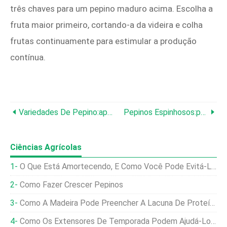
três chaves para um pepino maduro acima. Escolha a
fruta maior primeiro, cortando-a da videira e colha
frutas continuamente para estimular a produção
contínua.
Variedades De Pepino:aprenda Sobre Os Diferentes Tipos De Plantas De Pepino
Pepinos Espinhosos:por Que Meus Pepinos Ficam Espinhosos?
Ciências Agrícolas
O Que Está Amortecendo, E Como Você Pode Evitá-Lo?
Como Fazer Crescer Pepinos
Como A Madeira Pode Preencher A Lacuna De Proteínas
Como Os Extensores De Temporada Podem Ajudá-Lo A Tirar Mais Proveito Da Estação De Cultivo