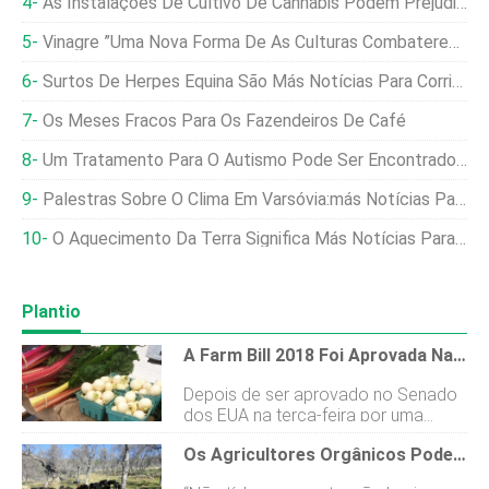
As Instalações De Cultivo De Cannabis Podem Prejudicar A Qualidade Do Ar?
Vinagre ”Uma Nova Forma De As Culturas Combaterem A Seca?
Surtos De Herpes Equina São Más Notícias Para Corridas De Cavalos
Os Meses Fracos Para Os Fazendeiros De Café
Um Tratamento Para O Autismo Pode Ser Encontrado Em ... Brócolis?
Palestras Sobre O Clima Em Varsóvia:más Notícias Para A Agricultura
O Aquecimento Da Terra Significa Más Notícias Para As Fazendas
Plantio
A Farm Bill 2018 Foi Aprovada Na Câmara E No Senado. O Que Isso Significa Para Os Agricultores E Homesteaders?
Depois de ser aprovado no Senado
dos EUA na terça-feira por uma
votação de 87-13, e conseguindo
Os Agricultores Orgânicos Podem Resistir À Seca Épica Da Califórnia?
passar pela Câmara dos
Representantes dos EUA com uma