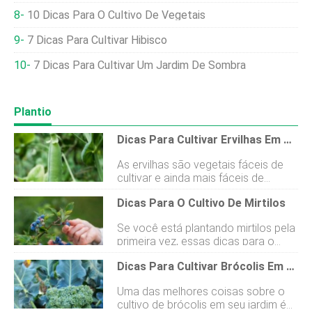
10 Dicas Para O Cultivo De Vegetais
7 Dicas Para Cultivar Hibisco
7 Dicas Para Cultivar Um Jardim De Sombra
Plantio
Dicas Para Cultivar Ervilhas Em Seu Jardim
As ervilhas são vegetais fáceis de
cultivar e ainda mais fáceis de
desfrutar com as suas refeições.
Dicas Para O Cultivo De Mirtilos
Use nossas dicas para cultivar
ervilhas em seu jardim este ano. Ao
Se você está plantando mirtilos pela
considerar o cultivo de ervilhas,
primeira vez, essas dicas para o
você tem muitas variedades para
cultivo de mirtilos o ajudarão a
escolher, incluindo ervilhas, ervilhas e
Dicas Para Cultivar Brócolis Em Seu Jardim
cultivar sua primeira colheita do
ervilhas. Não importa qual variedade
plantio à colheita. Os mirtilos
você escolha cultivar, você
Uma das melhores coisas sobre o
parecem ser uma das frutas mais
descobrirá que a maioria requer o
cultivo de brócolis em seu jardim é
populares da família das bagas. As
mesmo tipo de cuidado. Se você