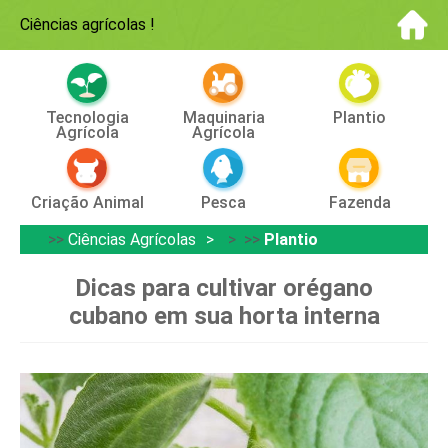
Ciências agrícolas
!
Tecnologia
Maquinaria
Plantio
Agrícola
Agrícola
Criação Animal
Pesca
Fazenda
>>
Ciências Agrícolas
> >>
Plantio
Dicas para cultivar orégano
cubano em sua horta interna