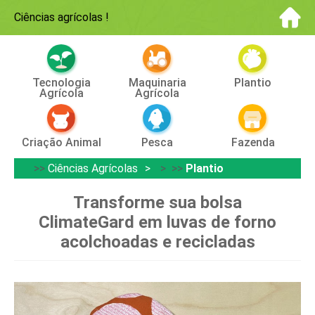
Ciências agrícolas
!
Tecnologia
Maquinaria
Plantio
Agrícola
Agrícola
Criação Animal
Pesca
Fazenda
>>
Ciências Agrícolas
> >>
Plantio
Transforme sua bolsa
ClimateGard em luvas de forno
acolchoadas e recicladas