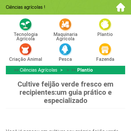
Ciências agrícolas
!
Tecnologia
Maquinaria
Plantio
Agrícola
Agrícola
Criação Animal
Pesca
Fazenda
>>
Ciências Agrícolas
> >>
Plantio
Cultive feijão verde fresco em
recipientes:um guia prático e
especializado