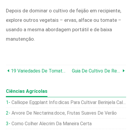
Depois de dominar o cultivo de feijão em recipiente,
explore outros vegetais – ervas, alface ou tomate –
usando a mesma abordagem portátil e de baixa
manutenção.
19 Variedades De Tomate No Início Da Temporada Para Uma Colheita Rápida
Guia De Cultivo De Repolho:da Semente À Colheita – Crescimento E Prazos Mais Rápidos
Ciências Agrícolas
Calliope Eggplant Info:dicas Para Cultivar Berinjela Calliope
Árvore De Nectarina:doce, Frutas Suaves De Verão
Como Colher Alecrim Da Maneira Certa