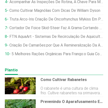
Acompanhar As Inspeções De Rotina, A Chave Para Manter Os Grãos De Alta Qualidade Durante O Verão
Como Cultivar Magnólias Com Dicas De William Dyson
Truta Arco-Íris Criação De Oncorhynchus Mykiss Em Produto De Proteína Fermentada De Milho
Cortador De Foice Skid-Steer Faz A Grama Cortando Uma Brisa
FTN AquaArt - Sistemas De Recirculação De Aquicultura (RAS)
Criação De Camarões:por Que A Remineralização Da Água Da Torneira É Arriscada E Como Tratá-La Com Segurança
5 Melhores Rações Orgânicas Para Frango:o Guia Completo Do Comprador
Plantio
Como Cultivar Rabanetes
O rabanete é uma cultura de clima
frio. Cultive rabanetes na primavera
ou no outono para obter o melhor
Prevenindo O Aparafusamento Em Vegetais E Ervas:um Guia Abrangente
sabor e textura. Semeie rabanetes
no jardim 2 a 3 semanas antes da