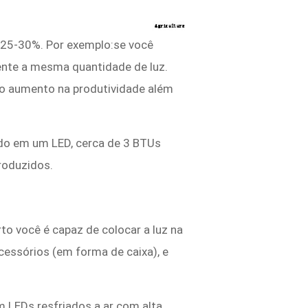
de 25-30%. Por exemplo:se você
ente a mesma quantidade de luz.
o aumento na produtividade além
do em um LED, cerca de 3 BTUs
roduzidos.
to você é capaz de colocar a luz na
acessórios (em forma de caixa), e
 LEDs resfriados a ar com alta