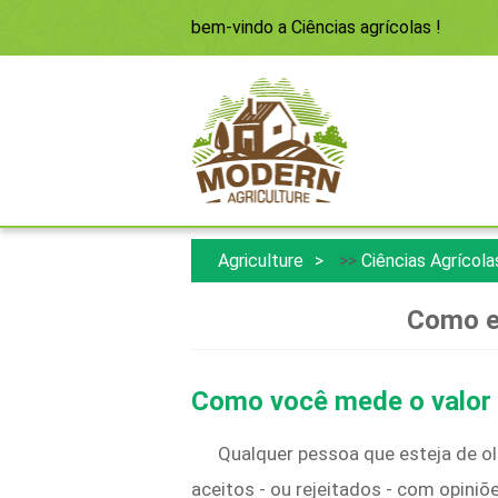
bem-vindo a
Ciências agrícolas
!
Agriculture
>>
Ciências Agrícola
Como es
Como você mede o valor 
Qualquer pessoa que esteja de ol
aceitos - ou rejeitados - com opini