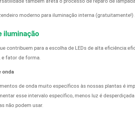
ersatilidade também afeta o processo de reparo de lâmpada
endeiro moderno para iluminação interna (gratuitamente!) 
e iluminação
 que contribuem para a escolha de LEDs de alta eficiência:e
 e fator de forma.
e onda
mentos de onda muito específicos às nossas plantas é im
mentar esse intervalo específico, menos luz é desperdiçad
as não podem usar.