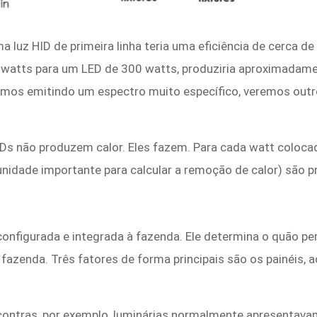
a luz HID de primeira linha teria uma eficiência de cerca 
 watts para um LED de 300 watts, produziria aproximadam
amos emitindo um espectro muito específico, veremos outr
s não produzem calor. Eles fazem. Para cada watt coloca
unidade importante para calcular a remoção de calor) são p
configurada e integrada à fazenda. Ele determina o quão per
fazenda. Três fatores de forma principais são os painéis, 
contras, por exemplo, luminárias normalmente apresentavam