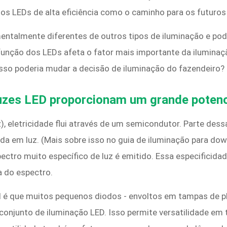
 os LEDs de alta eficiência como o caminho para os futuros 
ntalmente diferentes de outros tipos de iluminação e pode
 função dos LEDs afeta o fator mais importante da iluminaç
isso poderia mudar a decisão de iluminação do fazendeiro?
uzes LED proporcionam um grande potenci
 eletricidade flui através de um semicondutor. Parte dessa
tida em luz. (Mais sobre isso no guia de iluminação para d
ctro muito específico de luz é emitido. Essa especificida
a do espectro.
l é que muitos pequenos diodos - envoltos em tampas de p
conjunto de iluminação LED. Isso permite versatilidade em