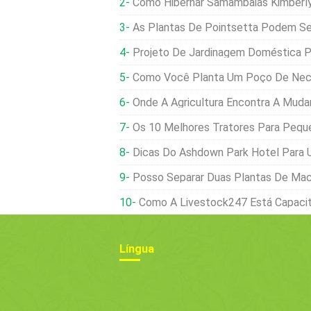
Como Hibernar Samambaias Kimberl
As Plantas De Pointsetta Podem Ser Plantada
Projeto De Jardinagem Doméstica Peque
Como Você Planta Um Poço De Nect
Onde A Agricultura Encontra A Mudança Climática... E Como
Os 10 Melhores Tratores Para Pequenas Proprieda
Dicas Do Ashdown Park Hotel Para 
Posso Separar Duas Plantas De Maconha Que 
Como A Livestock247 Está Capacitando Pequenos Agric
Língua