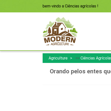
bem-vindo a
Ciências agrícolas
!
Agriculture
>>
Ciências Agrícola
Orando pelos entes qu