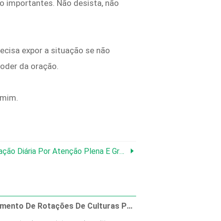
ão importantes. Não desista, não
ecisa expor a situação se não
poder da oração.
 mim.
ão Diária Por Atenção Plena E Gratidão
Planejamento De Rotações De Culturas Para Fazendas De Laticínios, Gado E Culturas De Rendimento