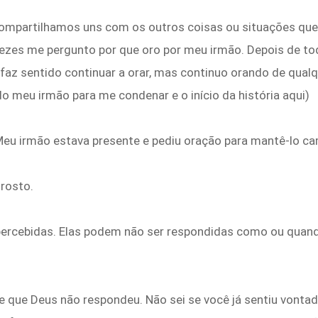
 Compartilhamos uns com os outros coisas ou situações q
vezes me pergunto por que oro por meu irmão. Depois de t
 faz sentido continuar a orar, mas continuo orando de qualq
o meu irmão para me condenar e o início da história aqui)
. Meu irmão estava presente e pediu oração para mantê-lo 
rosto.
rcebidas. Elas podem não ser respondidas como ou quan
e que Deus não respondeu. Não sei se você já sentiu vonta