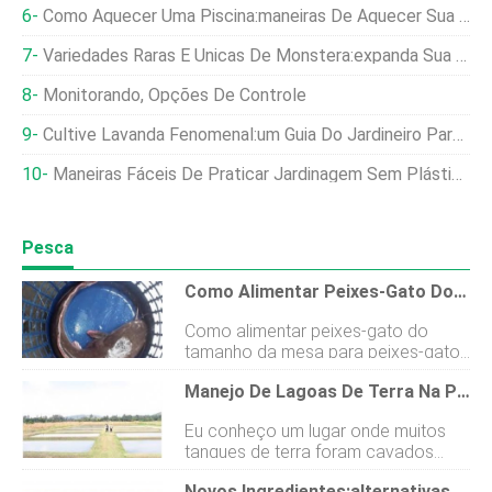
Como Aquecer Uma Piscina:maneiras De Aquecer Sua Piscina Nesta Temporada De Natação
Variedades Raras E Únicas De Monstera:expanda Sua Selva Interna
Monitorando, Opções De Controle
Cultive Lavanda Fenomenal:um Guia Do Jardineiro Para Flores Perfumadas
Maneiras Fáceis De Praticar Jardinagem Sem Plástico
Pesca
Como Alimentar Peixes-Gato Do Tamanho Da Mesa Para Peixes-Gato Juvenis.
Como alimentar peixes-gato do
tamanho da mesa para peixes-gato
juvenis. A criação de bagres cresceu
Manejo De Lagoas De Terra Na Piscicultura
em popularidade nos últimos anos.
Isso se deve à grande demanda por
Eu conheço um lugar onde muitos
peixes e à redução dos recursos
tanques de terra foram cavados
naturais O peixe agora é cultivado
com o objetivo de alugá-los para as
em áreas urbanas, em lagos simples
Novos Ingredientes:alternativas Sustentáveis ​​para A Alimentação Aquática, Ração Animal E Comida