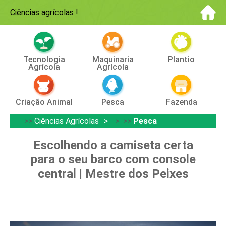
Ciências agrícolas
!
Tecnologia
Maquinaria
Plantio
Agrícola
Agrícola
Criação Animal
Pesca
Fazenda
>>
Ciências Agrícolas
> >>
Pesca
Escolhendo a camiseta certa
para o seu barco com console
central | Mestre dos Peixes