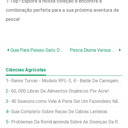
T-Top? Explore a nossa coleção e encontre a
combinação perfeita para a sua próxima aventura de
pesca!
Guia Para Peixes-Gato De Aquário:tipos, Cuidados E Como Evitar
Pesca Diurna Versus Noturna:insights De Especialistas Para Melhores Capturas
Ciências Agrícolas
Ramsi Turvas - Modelo RPL-3, 4 - Balde De Carregamento
60, 000 Libras De Alimentos Orgânicos Por Acre!
40 Seasons:como Vale A Pena Ser Um Fazendeiro Não Convencional
Guia Completo Sobre Raças De Cabras Leiteiras
Problemas Da Romã:aprenda Sobre As Doenças Da Romã