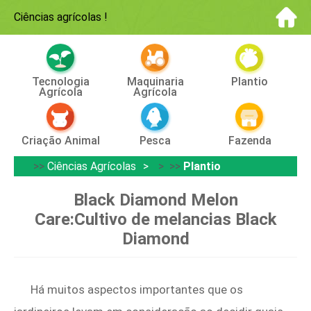
Ciências agrícolas
!
Tecnologia
Maquinaria
Plantio
Agrícola
Agrícola
Criação Animal
Pesca
Fazenda
>>
Ciências Agrícolas
> >>
Plantio
Black Diamond Melon
Care:Cultivo de melancias Black
Diamond
Há muitos aspectos importantes que os