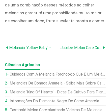
de uma combinação desses métodos ao colher
melancias garantirá uma probabilidade muito maior
de escolher um doce, fruta suculenta pronta a comer.
Melancia ‘Yellow Baby’ - Dicas Para Cuidados Com Melancias Para Bebês Amarelos
Jubilee Melon Care:Cultivo De Melancias Jubileu No Jardim
Ciências Agrícolas
Cuidados Com A Melancia Fordhook:o Que É Um Melão Híbrido Fordhook
Melancias De Boneca Amarela - Saiba Mais Sobre Os Cuidados Com A Melancia De Boneca Amarela
Melancia ‘King Of Hearts’ - Dicas De Cultivo Para Plantas De Melão King Of Hearts
Informações Do Diamante Negro De Carne Amarela - Melancia De Diamante Negro Amarelo Em Crescimento
Tastigold Melon Care:plantando Videiras De Melancia Tastigold