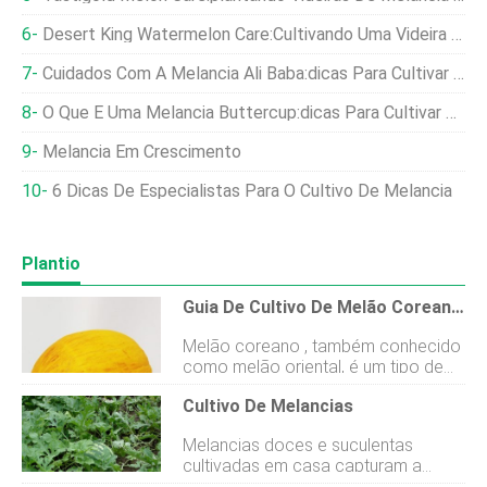
Desert King Watermelon Care:Cultivando Uma Videira De Melancia Tolerante À Seca
Cuidados Com A Melancia Ali Baba:dicas Para Cultivar Melões Ali Baba
O Que É Uma Melancia Buttercup:dicas Para Cultivar Melancias Buttercup
Melancia Em Crescimento
6 Dicas De Especialistas Para O Cultivo De Melancia
Plantio
Guia De Cultivo De Melão Coreano E Dicas De Cuidados - Descobrindo Doces Delícias
Melão coreano , também conhecido
como melão oriental, é um tipo de
videira frutífera amplamente
Cultivo De Melancias
cultivada na Ásia e intimamente
relacionada ao melão. É
Melancias doces e suculentas
deliciosamente doce, e entre as
cultivadas em casa capturam a
frutas asiáticas mais saborosas que
magia do verão com um sabor