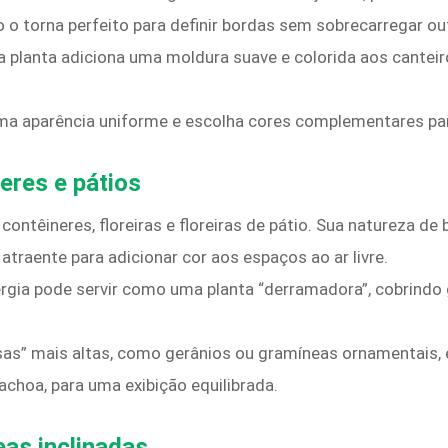
o torna perfeito para definir bordas sem sobrecarregar out
a planta adiciona uma moldura suave e colorida aos canteir
uma aparência uniforme e escolha cores complementares p
eres e pátios
ntêineres, floreiras e floreiras de pátio. Sua natureza de 
raente para adicionar cor aos espaços ao ar livre.
ergia pode servir como uma planta “derramadora”, cobrindo
s” mais altas, como gerânios ou gramíneas ornamentais, e
choa, para uma exibição equilibrada.
eas inclinadas