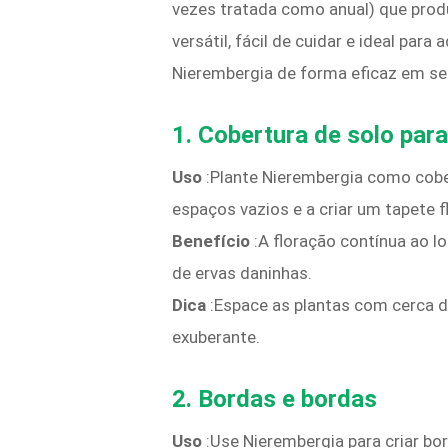
vezes tratada como anual) que produ
versátil, fácil de cuidar e ideal par
Nierembergia de forma eficaz em se
1.
Cobertura de solo para
Uso
:Plante Nierembergia como cober
espaços vazios e a criar um tapete f
Benefício
:A floração contínua ao l
de ervas daninhas.
Dica
:Espace as plantas com cerca d
exuberante.
2.
Bordas e bordas
Uso
:Use Nierembergia para criar bo