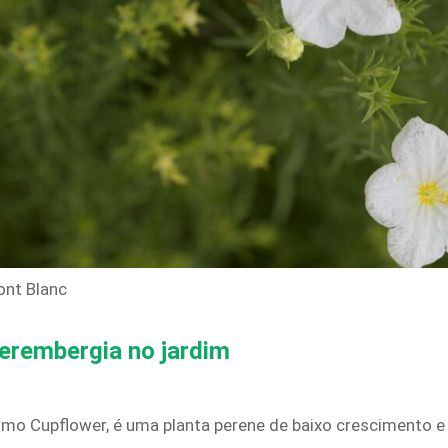
ont Blanc
erembergia no jardim
mo Cupflower, é uma planta perene de baixo crescimento e