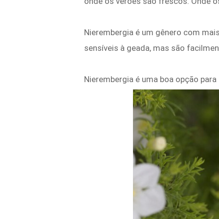
onde os verões são frescos. Onde os
Nierembergia é um gênero com mais 
sensíveis à geada, mas são facilme
Nierembergia é uma boa opção para 