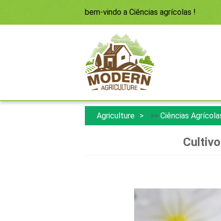
bem-vindo a
Ciências agrícolas
!
Agriculture
>>
Ciências Agrícola
Cultiv