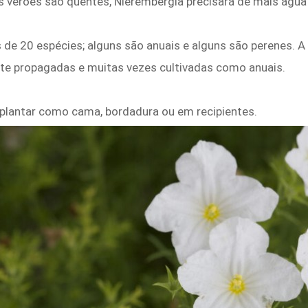
 verões são quentes, Nierembergia precisará de mais água
de 20 espécies; alguns são anuais e alguns são perenes. A
nte propagadas e muitas vezes cultivadas como anuais.
plantar como cama, bordadura ou em recipientes.