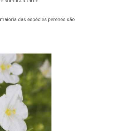
 e sombra à tarde.
 maioria das espécies perenes são