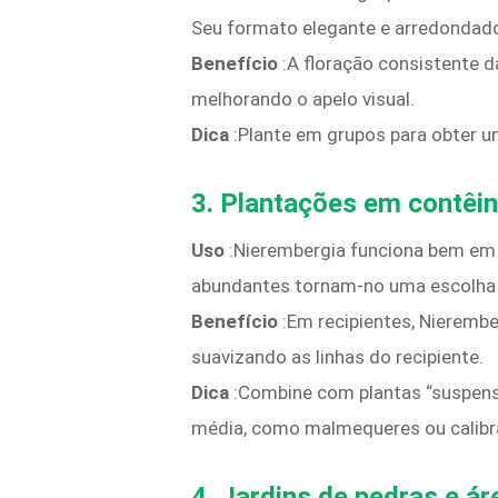
Seu formato elegante e arredondado 
Benefício
:A floração consistente d
melhorando o apelo visual.
Dica
:Plante em grupos para obter 
3.
Plantações em contêin
Uso
:Nierembergia funciona bem em co
abundantes tornam-no uma escolha at
Benefício
:Em recipientes, Nieremb
suavizando as linhas do recipiente.
Dica
:Combine com plantas “suspensa
média, como malmequeres ou calibra
4.
Jardins de pedras e ár