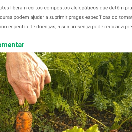
mates liberam certos compostos alelopáticos que detêm pr
uras podem ajudar a suprimir pragas específicas do tomat
mo espectro de doenças, a sua presença pode reduzir a pre
ementar