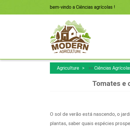
bem-vindo a
Ciências agrícolas
!
Agriculture
>>
Ciências Agrícola
Tomates e 
O sol de verão está nascendo, o j
plantas, saber quais espécies pros